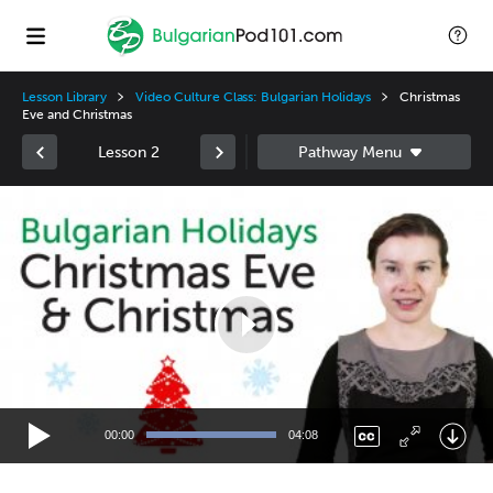
Lesson Library
Video Culture Class: Bulgarian Holidays
Christmas
Eve and Christmas
Lesson 2
Video
Player
00:00
04:08