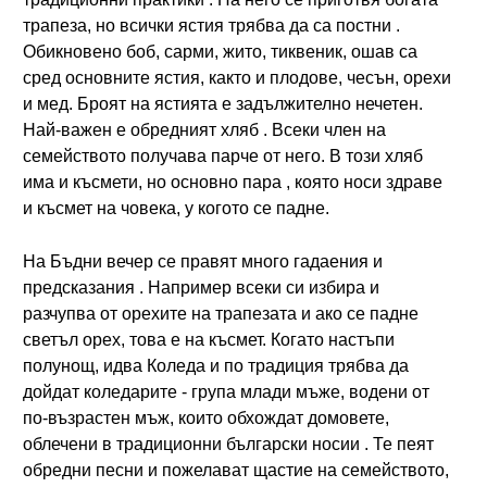
трапеза, но всички ястия трябва да са постни .
Обикновено боб, сарми, жито, тиквеник, ошав са
сред основните ястия, както и плодове, чесън, орехи
и мед. Броят на ястията е задължително нечетен.
Най-важен е обредният хляб . Всеки член на
семейството получава парче от него. В този хляб
има и късмети, но основно пара , която носи здраве
и късмет на човека, у когото се падне.
На Бъдни вечер се правят много гадаения и
предсказания . Например всеки си избира и
разчупва от орехите на трапезата и ако се падне
светъл орех, това е на късмет. Когато настъпи
полунощ, идва Коледа и по традиция трябва да
дойдат коледарите - група млади мъже, водени от
по-възрастен мъж, които обхождат домовете,
облечени в традиционни български носии . Те пеят
обредни песни и пожелават щастие на семейството,