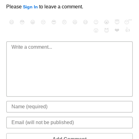
Please
to leave a comment.
Sign In
😄
😳
😁
😒
😎
😠
😆
😅
😉
😭
😇
😴
❤️
👍
😮
😈