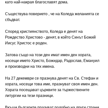
като най-накрая благославят дома.
Съществува поверието , че на Коледа желанията се
сбъдват.
Според християнството, Коледа е денят на
Рождество Христово - денят, в който Синът Божий
Иисус Христос е роден.
Затова също на този ден имат имен ден хората,
носещи името Христо, Божидар, Радослав, Емануил
и производни на тях имена.
На 27 декември се празнува денят на Св. Стефан и
хората, носещи това име, празнуват своя имен ден.
Хората посещават църквите за тържествените
литургии на тези празници.
Вкъщи българите празуват подобно на други страни