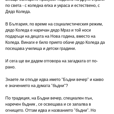
по света - с коледна елха и украса и естествено, с
Дядо Коледа.
В България, по време на социалистическия режим,
дядо Коледа е наричан дядо Мраз и той носи
подаръци на децата на Нова година, вместо на
Коледа. Винаги е било прието обаче дядо Коледа да
посещава училища и детски градини.
И сега ще ви дадем отговора на загадката от по-
рано.
Знаете ли откъде идва името "Бъдни вечер" и какво
е значението на думата "бъдни"?
По традиция, на Бъдни вечер, специален пън,
наречен бъдник , се освещава и се запалва в
огнището. Оттам идва и названието "бъдни". Но