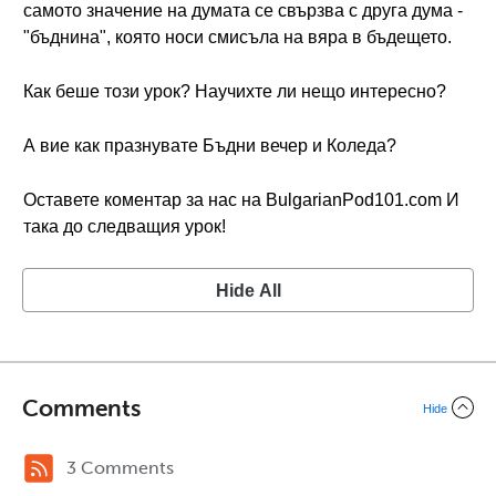
самото значение на думата се свързва с друга дума -
"бъднина", която носи смисъла на вяра в бъдещето.
Как беше този урок? Научихте ли нещо интересно?
А вие как празнувате Бъдни вечер и Коледа?
Оставете коментар за нас на BulgarianPod101.com И
така до следващия урок!
Hide All
Comments
Hide
3 Comments