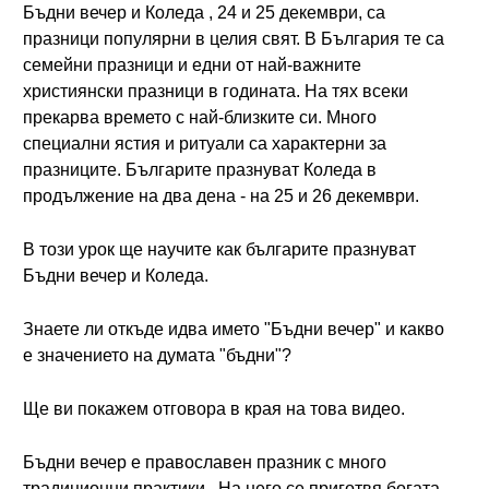
Бъдни вечер и Коледа , 24 и 25 декември, са
празници популярни в целия свят. В България те са
семейни празници и едни от най-важните
християнски празници в годината. На тях всеки
прекарва времето с най-близките си. Много
специални ястия и ритуали са характерни за
празниците. Българите празнуват Коледа в
продължение на два дена - на 25 и 26 декември.
В този урок ще научите как българите празнуват
Бъдни вечер и Коледа.
Знаете ли откъде идва името "Бъдни вечер" и какво
е значението на думата "бъдни"?
Ще ви покажем отговора в края на това видео.
Бъдни вечер е православен празник с много
традиционни практики . На него се приготвя богата