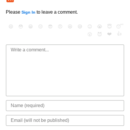
Please
to leave a comment.
Sign In
😄
😳
😁
😒
😎
😠
😆
😅
😉
😭
😇
😴
❤️
👍
😮
😈