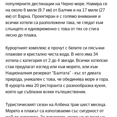
популярните дестинации на Черно море. Намира се
на около 6 мили (9.7 км) от Балчик и на 17 мили (27
км) от Варна. Проектиран е с голямо внимание и
всички хотели са разположени така, че гледат към
слънцето и едновременно с това от тях се стига
лесно до плажа.
Курортният комплекс е прочут с белите си пясъчни
плажове и кристално чиста вода. В него има 34
хотела с категория от 2 до 4 звезди. Всички хотелски
стаи предлагат изглед или към морето, или към
Националния резерват "Балтата" - къс от дивата
природа, уникален с това, че обединява море и гора.
В курорта има 20 ресторанта с разнообразна кухня,
която ще съблазни всеки пътешественик.
Туристическият сезон на Албена трае шест месеца.
Морето и плажът са използваеми със сигурност от