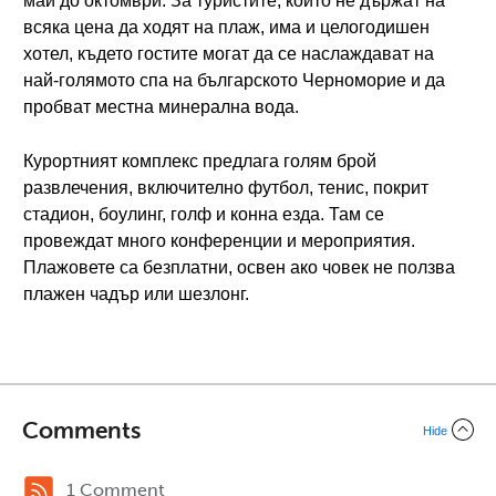
май до октомври. За туристите, които не държат на
всяка цена да ходят на плаж, има и целогодишен
хотел, където гостите могат да се наслаждават на
най-голямото спа на българското Черноморие и да
пробват местна минерална вода.
Курортният комплекс предлага голям брой
развлечения, включително футбол, тенис, покрит
стадион, боулинг, голф и конна езда. Там се
провеждат много конференции и мероприятия.
Плажовете са безплатни, освен ако човек не ползва
плажен чадър или шезлонг.
Comments
Hide
1 Comment