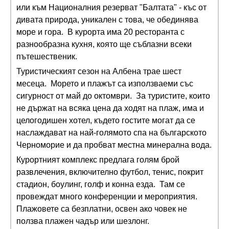
или към Националния резерват "Балтата" - къс от
дивата природа, уникален с това, че обединява
море и гора. В курорта има 20 ресторанта с
разнообразна кухня, която ще съблазни всеки
пътешественик.
Туристическият сезон на Албена трае шест
месеца. Морето и плажът са използваеми със
сигурност от май до октомври. За туристите, които
не държат на всяка цена да ходят на плаж, има и
целогодишен хотел, където гостите могат да се
наслаждават на най-голямото спа на българското
Черноморие и да пробват местна минерална вода.
Курортният комплекс предлага голям брой
развлечения, включително футбол, тенис, покрит
стадион, боулинг, голф и конна езда. Там се
провеждат много конференции и мероприятия.
Плажовете са безплатни, освен ако човек не
ползва плажен чадър или шезлонг.